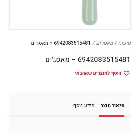
דיגיטל
הום אקססוריז
הלבשה תחתונה
טיפוח
טיפוח
מאסג'ים
6942083515481 – מאסג'ים
טקסטיל לבית
6942083515481 – מאסג'ים
מטבח
הוסף למוצרים שאהבתי
מסיבות וימי הולדת
משחקים
נסיעות
תיאור מוצר
מידע נוסף
ספורט
קוסמטיקה
תיקים ואביזרים