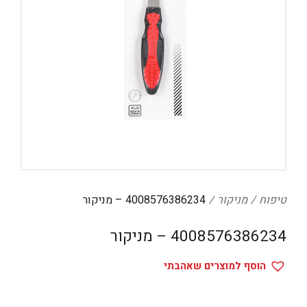
דיגיטל
הום אקססוריז
הלבשה תחתונה
טיפוח
טקסטיל לבית
מטבח
מסיבות וימי הולדת
משחקים
טיפוח
מניקור
4008576386234 – מניקור
נסיעות
4008576386234 – מניקור
ספורט
הוסף למוצרים שאהבתי
קוסמטיקה
תיקים ואביזרים