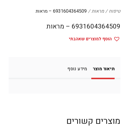
דיגיטל
טיפוח
מראות
6931604364509 – מראות
הום אקססוריז
6931604364509 – מראות
הלבשה תחתונה
טיפוח
הוסף למוצרים שאהבתי
טקסטיל לבית
מטבח
תיאור מוצר
מידע נוסף
מסיבות וימי הולדת
משחקים
נסיעות
ספורט
קוסמטיקה
מוצרים קשורים
תיקים ואביזרים