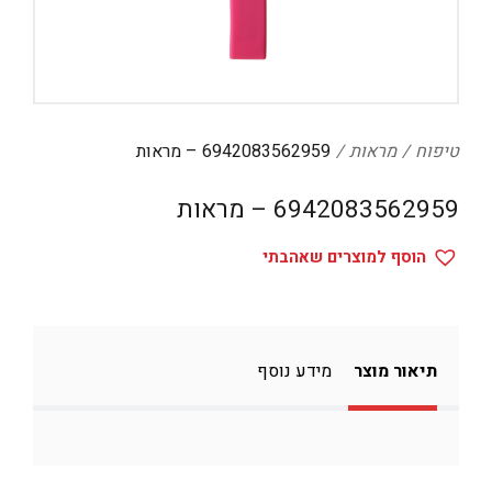
דיגיטל
הום אקססוריז
הלבשה תחתונה
טיפוח
טיפוח
מראות
6942083562959 – מראות
טקסטיל לבית
6942083562959 – מראות
מטבח
הוסף למוצרים שאהבתי
מסיבות וימי הולדת
משחקים
נסיעות
תיאור מוצר
מידע נוסף
ספורט
קוסמטיקה
תיקים ואביזרים