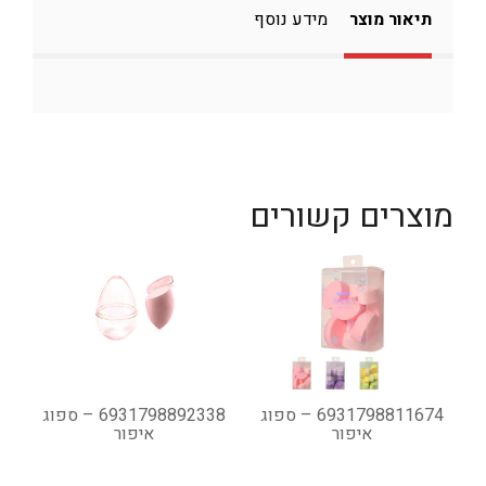
תיאור מוצר
מידע נוסף
מוצרים קשורים
6931798811674 – ספוג
6931798892338 – ספוג
איפור
איפור