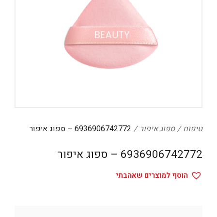
דיגיטל
הום אקססוריז
הלבשה תחתונה
טיפוח
טקסטיל לבית
מטבח
מסיבות וימי הולדת
טיפוח
ספוג איפור
6936906742772 – ספוג איפור
משחקים
6936906742772 – ספוג איפור
נסיעות
ספורט
הוסף למוצרים שאהבתי
קוסמטיקה
תיקים ואביזרים