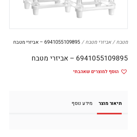
דיגיטל
הום אקססוריז
הלבשה תחתונה
טיפוח
מטבח
אביזרי מטבח
6941055109895 – אביזרי מטבח
טקסטיל לבית
6941055109895 – אביזרי מטבח
מטבח
הוסף למוצרים שאהבתי
מסיבות וימי הולדת
משחקים
נסיעות
תיאור מוצר
מידע נוסף
ספורט
קוסמטיקה
תיקים ואביזרים