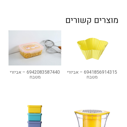
מוצרים קשורים
6941856914315 – אביזרי
6942083587440 – אביזרי
מטבח
מטבח