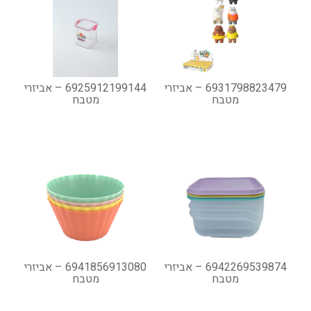
6931798823479 – אביזרי
6925912199144 – אביזרי
מטבח
מטבח
6942269539874 – אביזרי
6941856913080 – אביזרי
מטבח
מטבח