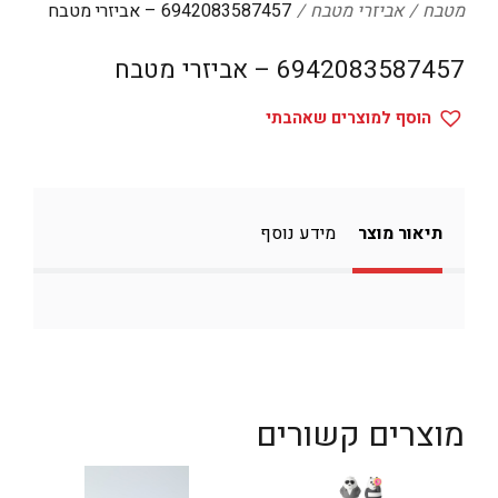
מטבח
אביזרי מטבח
6942083587457 – אביזרי מטבח
דיגיטל
הום אקססוריז
6942083587457 – אביזרי מטבח
הלבשה תחתונה
הוסף למוצרים שאהבתי
טיפוח
טקסטיל לבית
מטבח
תיאור מוצר
מידע נוסף
מסיבות וימי הולדת
משחקים
נסיעות
ספורט
מוצרים קשורים
קוסמטיקה
תיקים ואביזרים