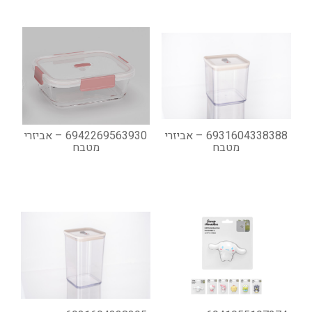
6931604338388 – אביזרי
6942269563930 – אביזרי
מטבח
מטבח