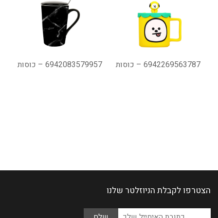
6942269563787 – כוסות
6942083579957 – כוסות
הצטרפו לקבלת הניוזלטר שלנו
Please
כתובת