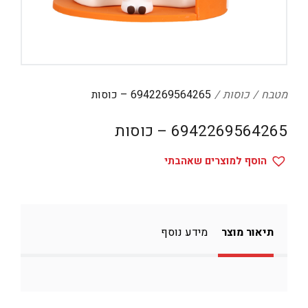
דיגיטל
הום אקססוריז
הלבשה תחתונה
טיפוח
מטבח
כוסות
6942269564265 – כוסות
טקסטיל לבית
6942269564265 – כוסות
מטבח
הוסף למוצרים שאהבתי
מסיבות וימי הולדת
משחקים
נסיעות
תיאור מוצר
מידע נוסף
ספורט
קוסמטיקה
תיקים ואביזרים