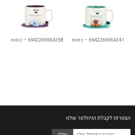
6942269564241 – כוסות
6942269564258 – כוסות
הצטרפו לקבלת הניוזלטר שלנו
Please
כתובת