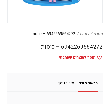
דיגיטל
הום אקססוריז
הלבשה תחתונה
טיפוח
מטבח
כוסות
6942269564272 – כוסות
טקסטיל לבית
6942269564272 – כוסות
מטבח
הוסף למוצרים שאהבתי
מסיבות וימי הולדת
משחקים
נסיעות
תיאור מוצר
מידע נוסף
ספורט
קוסמטיקה
תיקים ואביזרים