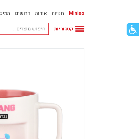
Miniso
חנויות
אודות
דרושים
תמיכ
פתור
קטגוריות
פתיחת
פריט
גישות
וכן
אביזרי אופנה
רכזי
אחסון
אמבטיה
באק טו סקול
בובות
בישום ונרות
בעלי חיים
בקבוקים