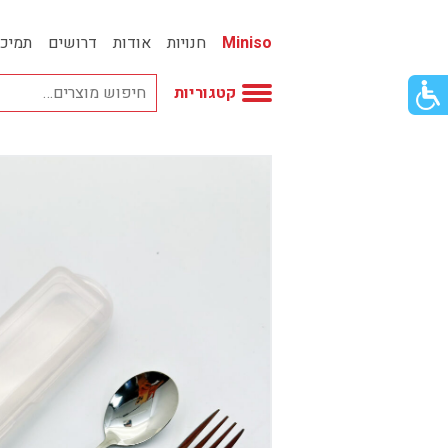
Miniso
חנויות
אודות
דרושים
תמיכ
פתור
קטגוריות
פתיחת
פריט
גישות
וכן
אביזרי אופנה
רכזי
אחסון
אמבטיה
באק טו סקול
בובות
בישום ונרות
בעלי חיים
בקבוקים