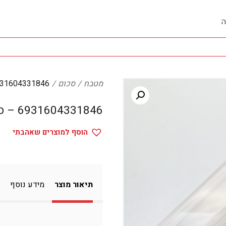
ה
מטבח
סכום
6931604331846 – ס
6931604331846 – סכום
הוסף למוצרים שאהבתי
תיאור מוצר
מידע נוסף