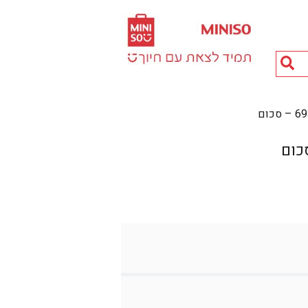
חיפוש
מוצרים...
כום