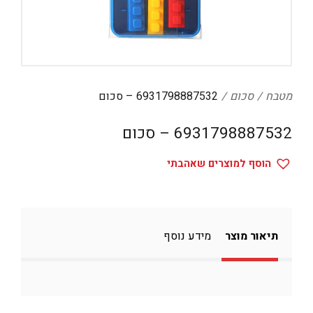
דיגיטל
הום אקססוריז
הלבשה תחתונה
טיפוח
מטבח
סכום
6931798887532 – סכום
טקסטיל לבית
6931798887532 – סכום
מטבח
הוסף למוצרים שאהבתי
מסיבות וימי הולדת
משחקים
נסיעות
תיאור מוצר
מידע נוסף
ספורט
קוסמטיקה
תיקים ואביזרים