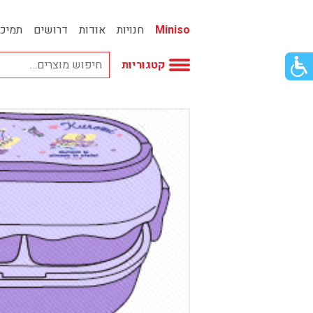
Miniso
חנויות
אודות
דרושים
תמיכ
פתור
קטגוריות
פתיחת
פריט
גישות
וכן
אביזרי אופנה
רכזי
אחסון
אמבטיה
באק טו סקול
בובות
בישום ונרות
בעלי חיים
בקבוקים