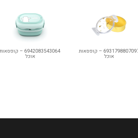
6931798807097 – קופסאות
6942083543064 – קופסאות
אוכל
אוכל