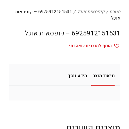
דיגיטל
מטבח
קופסאות אוכל
6925912151531 – קופסאות
הום אקססוריז
אוכל
הלבשה תחתונה
6925912151531 – קופסאות אוכל
טיפוח
הוסף למוצרים שאהבתי
טקסטיל לבית
מטבח
מסיבות וימי הולדת
תיאור מוצר
מידע נוסף
משחקים
נסיעות
ספורט
קוסמטיקה
מוצרים קשורים
תיקים ואביזרים