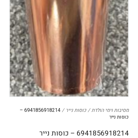
דיגיטל
הום אקססוריז
הלבשה תחתונה
טיפוח
טקסטיל לבית
מטבח
מסיבות וימי הולדת
משחקים
נסיעות
מסיבות וימי הולדת
כוסות נייר
6941856918214 –
ספורט
כוסות נייר
קוסמטיקה
6941856918214 – כוסות נייר
תיקים ואביזרים