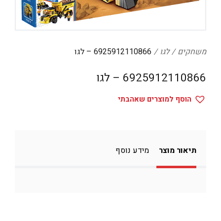
דיגיטל
הום אקססוריז
הלבשה תחתונה
משחקים
לגו
6925912110866 – לגו
טיפוח
6925912110866 – לגו
טקסטיל לבית
הוסף למוצרים שאהבתי
מטבח
מסיבות וימי הולדת
משחקים
תיאור מוצר
מידע נוסף
נסיעות
ספורט
קוסמטיקה
תיקים ואביזרים