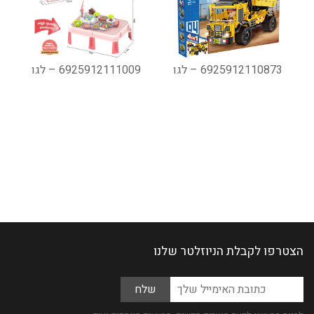
6925912110873 – לגו
6925912111009 – לגו
הצטרפו לקבלת הניוזלטר שלנו
Please
כתובת
leave
האימייל
this