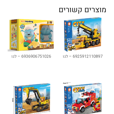
מוצרים קשורים
6925912110897 – לגו
6936906751026 – לגו