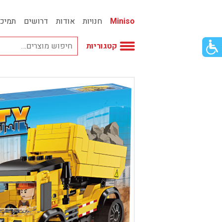
Miniso
חנויות
אודות
דרושים
תמיכ
פתור
קטגוריות
פתיחת
פריט
גישות
וכן
אביזרי אופנה
רכזי
אחסון
אמבטיה
באק טו סקול
בובות
בישום ונרות
בעלי חיים
בקבוקים