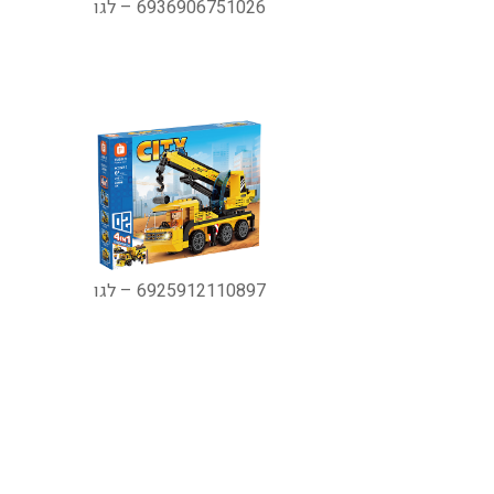
6936906751026 – לגו
6925912110897 – לגו