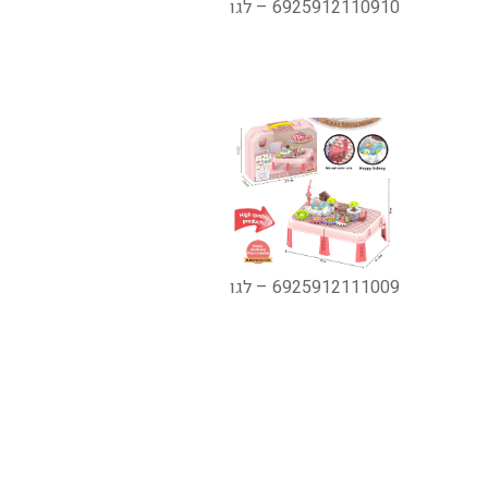
6925912110910 – לגו
6925912111009 – לגו