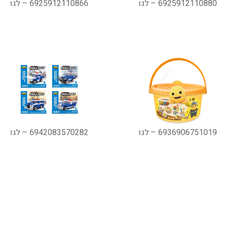
6925912110880 – לגו
6925912110866 – לגו
6936906751019 – לגו
6942083570282 – לגו