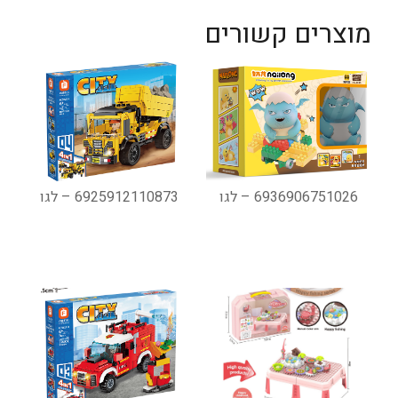
מוצרים קשורים
6936906751026 – לגו
6925912110873 – לגו