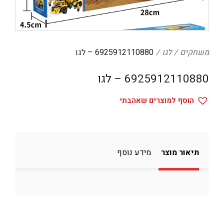
דיגיטל
הום אקססוריז
הלבשה תחתונה
משחקים
לגו
6925912110880 – לגו
טיפוח
6925912110880 – לגו
טקסטיל לבית
הוסף למוצרים שאהבתי
מטבח
מסיבות וימי הולדת
משחקים
תיאור מוצר
מידע נוסף
נסיעות
ספורט
קוסמטיקה
תיקים ואביזרים