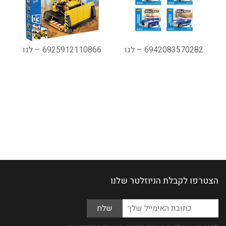
6942083570282 – לגו
6925912110866 – לגו
הצטרפו לקבלת הניוזלטר שלנו
Please
כתובת
leave
האימייל
this