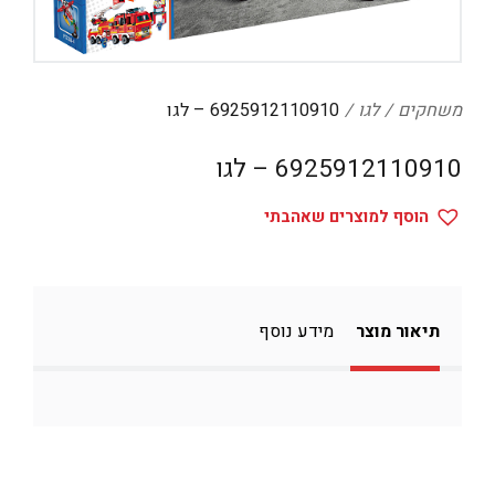
דיגיטל
הום אקססוריז
הלבשה תחתונה
משחקים
לגו
6925912110910 – לגו
טיפוח
6925912110910 – לגו
טקסטיל לבית
הוסף למוצרים שאהבתי
מטבח
מסיבות וימי הולדת
משחקים
תיאור מוצר
מידע נוסף
נסיעות
ספורט
קוסמטיקה
תיקים ואביזרים