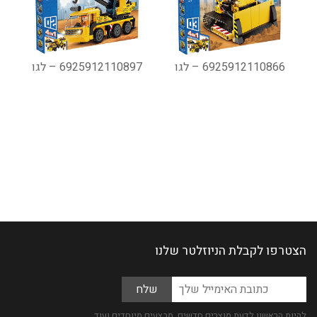
6925912110866 – לגו
6925912110897 – לגו
הצטרפו לקבלת הניוזלטר שלנו
Please
כתובת
leave
האימייל
this
שלך
להיות הראשון לדעת מוצרים חדשים, מבצעים מיוחדים ועוד ...