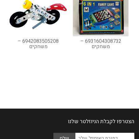
6942083505208 –
6931604308732 –
משחקים
משחקים
הצטרפו לקבלת הניוזלטר שלנו
Please
כתובת