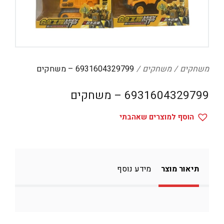
דיגיטל
הום אקססוריז
הלבשה תחתונה
טיפוח
משחקים
משחקים
6931604329799 – משחקים
טקסטיל לבית
6931604329799 – משחקים
מטבח
הוסף למוצרים שאהבתי
מסיבות וימי הולדת
משחקים
נסיעות
תיאור מוצר
מידע נוסף
ספורט
קוסמטיקה
תיקים ואביזרים