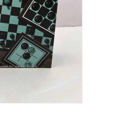
דיגיטל
הום אקססוריז
הלבשה תחתונה
טיפוח
טקסטיל לבית
מטבח
מסיבות וימי הולדת
משחקים
נסיעות
ספורט
קוסמטיקה
תיקים ואביזרים