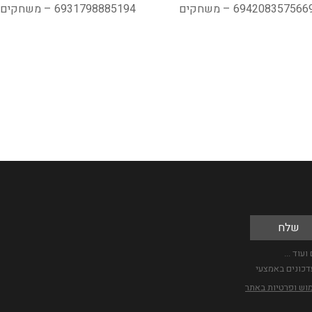
694208357566 – משחקים
6931798885194 – משחקים
עוד ...
דכונים באמצעי
מוש ופרטיות באתר