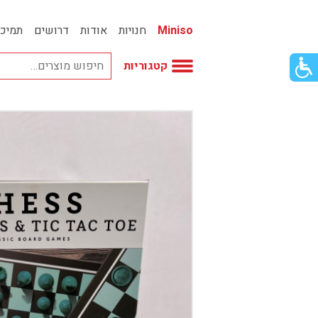
Miniso
חנויות
אודות
דרושים
תמיכ
פתור
קטגוריות
פתיחת
פריט
גישות
וכן
אביזרי אופנה
רכזי
אחסון
אמבטיה
באק טו סקול
בובות
בישום ונרות
בעלי חיים
בקבוקים