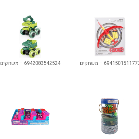
694150151177 – משחקים
6942083542524 – משחקים