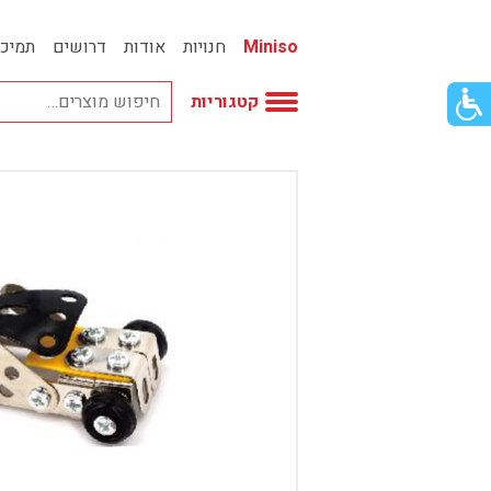
Miniso
חנויות
אודות
דרושים
תמיכ
פתור
קטגוריות
פתיחת
פריט
גישות
וכן
אביזרי אופנה
רכזי
אחסון
אמבטיה
באק טו סקול
בובות
בישום ונרות
בעלי חיים
בקבוקים