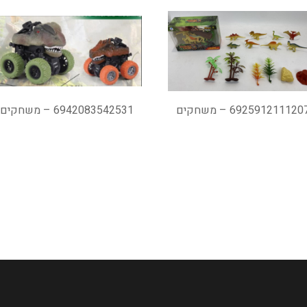
692591211120 – משחקים
6942083542531 – משחקים