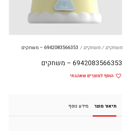
דיגיטל
הום אקססוריז
הלבשה תחתונה
טיפוח
משחקים
משחקים
6942083566353 – משחקים
טקסטיל לבית
מטבח
6942083566353 – משחקים
מסיבות וימי הולדת
הוסף למוצרים שאהבתי
משחקים
נסיעות
ספורט
תיאור מוצר
מידע נוסף
קוסמטיקה
תיקים ואביזרים