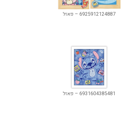
6925912124887 – פאזל
6931604385481 – פאזל