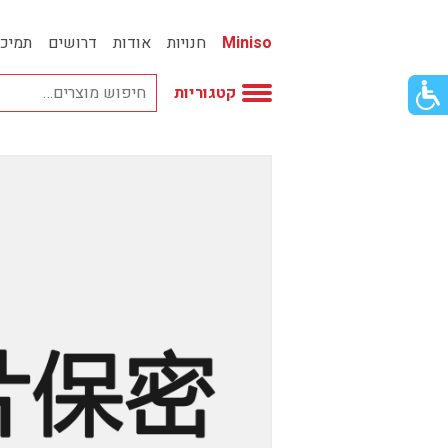
Miniso
חנויות
אודות
דרושים
תמיכ
פתור
קטגוריות
פתיחת
פריט
גישות
וכן
אביזרי אופנה
רכזי
אחסון
אמבטיה
באק טו סקול
בובות
בישום ונרות
בעלי חיים
בקבוקים