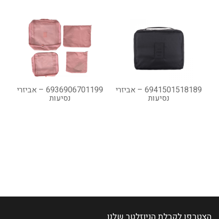
6941501518189 – אביזרי
6936906701199 – אביזרי
נסיעות
נסיעות
הצטרפו לקבלת הניוזלטר שלנו