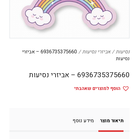
דיגיטל
הום אקססוריז
הלבשה תחתונה
טיפוח
נסיעות
אביזרי נסיעות
6936735375660 – אביזרי
טקסטיל לבית
נסיעות
מטבח
6936735375660 – אביזרי נסיעות
מסיבות וימי הולדת
משחקים
הוסף למוצרים שאהבתי
נסיעות
ספורט
תיאור מוצר
מידע נוסף
קוסמטיקה
תיקים ואביזרים