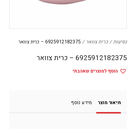
דיגיטל
הום אקססוריז
הלבשה תחתונה
טיפוח
נסיעות
כרית צוואר
6925912182375 – כרית צוואר
טקסטיל לבית
6925912182375 – כרית צוואר
מטבח
הוסף למוצרים שאהבתי
מסיבות וימי הולדת
משחקים
נסיעות
תיאור מוצר
מידע נוסף
ספורט
קוסמטיקה
תיקים ואביזרים