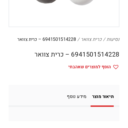
דיגיטל
הום אקססוריז
הלבשה תחתונה
טיפוח
נסיעות
כרית צוואר
6941501514228 – כרית צוואר
טקסטיל לבית
6941501514228 – כרית צוואר
מטבח
הוסף למוצרים שאהבתי
מסיבות וימי הולדת
משחקים
נסיעות
תיאור מוצר
מידע נוסף
ספורט
קוסמטיקה
תיקים ואביזרים