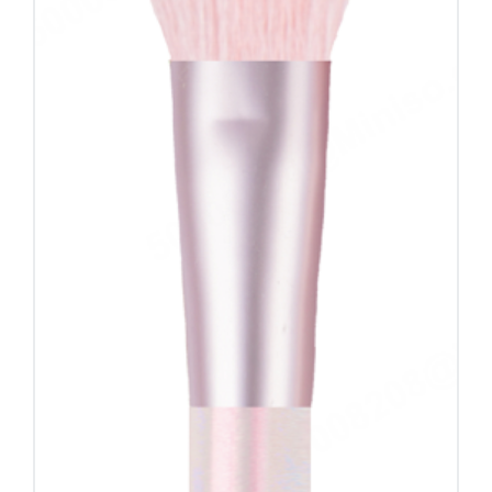
דיגיטל
הום אקססוריז
הלבשה תחתונה
טיפוח
טקסטיל לבית
מטבח
מסיבות וימי הולדת
משחקים
נסיעות
ספורט
קוסמטיקה
תיקים ואביזרים