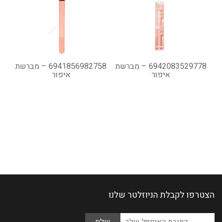
6942083529778 – מברשת
6941856982758 – מברשת
איפור
איפור
הצטרפו לקבלת הניוזלטר שלנו
Please
כתובת