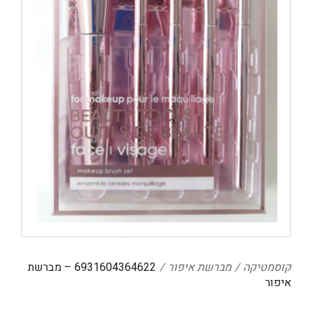
דיגיטל
הום אקססוריז
הלבשה תחתונה
טיפוח
טקסטיל לבית
מטבח
מסיבות וימי הולדת
משחקים
נסיעות
ספורט
קוסמטיקה
מברשת איפור
6931604364622 – מברשת
קוסמטיקה
איפור
תיקים ואביזרים