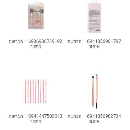
6941856901797 – מברשת
6936906739192 – מברשת
איפור
איפור
6941856982734 – מברשת
6941447502013 – מברשת
איפור
איפור