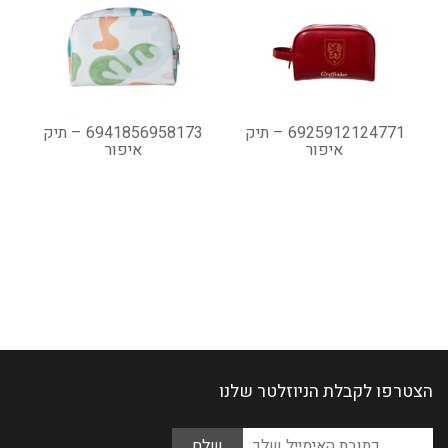
6925912124771 – תיק
6941856958173 – תיק
איפור
איפור
הצטרפו לקבלת הניוזלטר שלנו
Please
כתובת