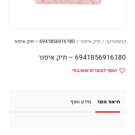
דיגיטל
הום אקססוריז
הלבשה תחתונה
טיפוח
קוסמטיקה
תיק איפור
6941856916180 – תיק איפור
טקסטיל לבית
6941856916180 – תיק איפור
מטבח
הוסף למוצרים שאהבתי
מסיבות וימי הולדת
משחקים
נסיעות
תיאור מוצר
מידע נוסף
ספורט
קוסמטיקה
תיקים ואביזרים