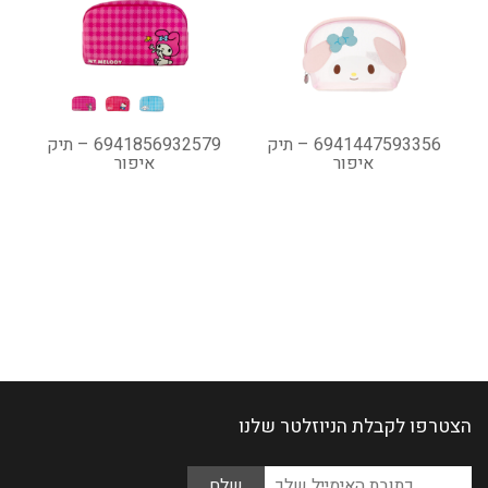
6941447593356 – תיק
6941856932579 – תיק
איפור
איפור
הצטרפו לקבלת הניוזלטר שלנו
Please
כתובת