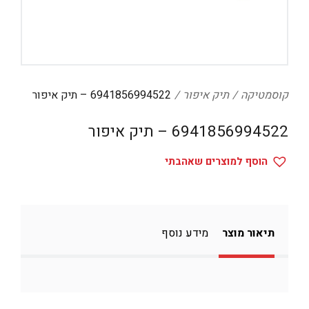
דיגיטל
הום אקססוריז
הלבשה תחתונה
טיפוח
קוסמטיקה
תיק איפור
6941856994522 – תיק איפור
טקסטיל לבית
6941856994522 – תיק איפור
מטבח
הוסף למוצרים שאהבתי
מסיבות וימי הולדת
משחקים
נסיעות
תיאור מוצר
מידע נוסף
ספורט
קוסמטיקה
תיקים ואביזרים