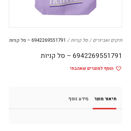
דיגיטל
הום אקססוריז
הלבשה תחתונה
טיפוח
תיקים ואביזרים
סל קניות
6942269551791 – סל קניות
טקסטיל לבית
6942269551791 – סל קניות
מטבח
הוסף למוצרים שאהבתי
מסיבות וימי הולדת
משחקים
נסיעות
תיאור מוצר
מידע נוסף
ספורט
קוסמטיקה
תיקים ואביזרים