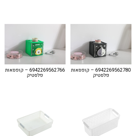
6942269562780 – קופסאות
6942269562766 – קופסאות
פלסטיק
פלסטיק