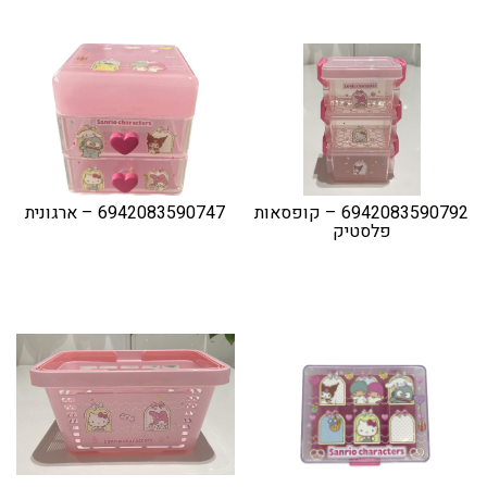
6942083590792 – קופסאות
6942083590747 – ארגונית
פלסטיק