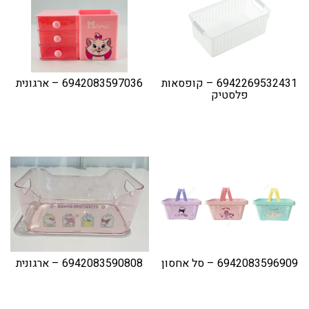
6942269532431 – קופסאות
6942083597036 – ארגונית
פלסטיק
6942083596909 – סל אחסון
6942083590808 – ארגונית