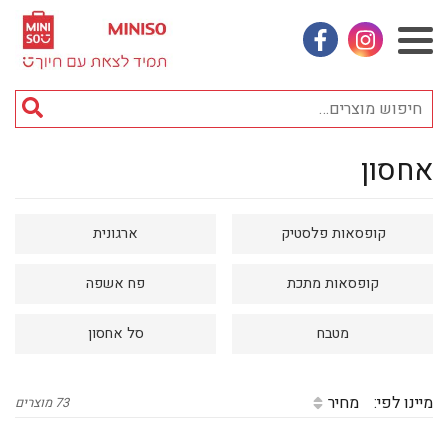
אינסטגראם
פייסבוק
חי
מוצ
אחסון
וכן
אביזרי אופנה
רכזי
אחסון
קופסאות פלסטיק
ארגונית
אמבטיה
באק טו סקול
קופסאות מתכת
פח אשפה
בובות
מטבח
סל אחסון
בישום ונרות
בעלי חיים
מיינו לפי:
מחיר
73 מוצרים
בקבוקים