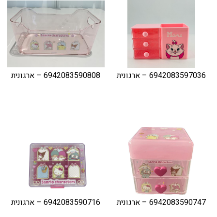
דיגיטל
הום אקססוריז
הלבשה תחתונה
טיפוח
6942083597036 – ארגונית
6942083590808 – ארגונית
טקסטיל לבית
מטבח
מסיבות וימי הולדת
משחקים
נסיעות
ספורט
קוסמטיקה
6942083590747 – ארגונית
6942083590716 – ארגונית
תיקים ואביזרים