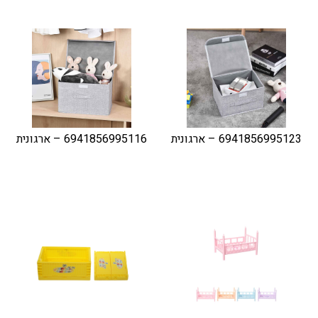
6941856995123 – ארגונית
6941856995116 – ארגונית