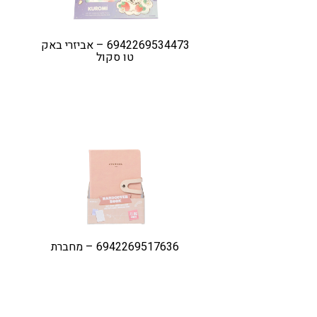
6942269534473 – אביזרי באק
טו סקול
6942269517636 – מחברת