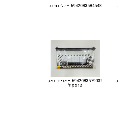
6942083584548 – כלי כתיבה
אק
6942083579032 – אביזרי באק
טו סקול