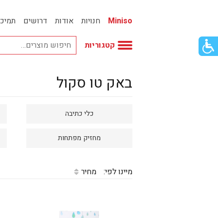
Miniso
חנויות
אודות
דרושים
תמיכ
פתור
קטגוריות
פתיחת
פריט
גישות
באק טו סקול
וכן
אביזרי אופנה
רכזי
אחסון
כלי כתיבה
אמבטיה
באק טו סקול
מחזיק מפתחות
בובות
מיינו לפי:
מחיר
בישום ונרות
בעלי חיים
בקבוקים