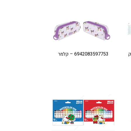
אק
6942083597753 – קלמר