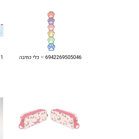
6942269505046 – כלי כתיבה