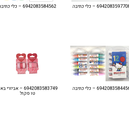
69420835977 – כלי כתיבה
6942083584562 – כלי כתיבה
69420835844 – כלי כתיבה
6942083583749 – אביזרי ב
טו סקול