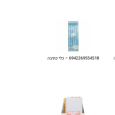
6942269554518 – כלי כתיבה