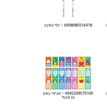
6958085516418 – כלי כתיבה
6942269575100 – אביזרי באק
טו סקול