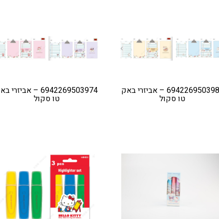
6942269503981 – אביזרי באק
6942269503974 – אביזרי ב
טו סקול
טו סקול