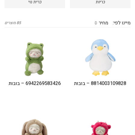
כריות
כרית נוי
דיגיטל
הום אקססוריז
מיינו לפי:
מחיר
85 מוצרים
הלבשה תחתונה
טיפוח
טקסטיל לבית
מטבח
מסיבות וימי הולדת
8814003109828 – בובות
6942269583426 – בובות
משחקים
נסיעות
ספורט
קוסמטיקה
תיקים ואביזרים