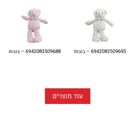
6942083509695 – בובות
6942083509688 – בובות
עוד מוצרים