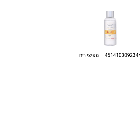
451410309234 – מפיצי ריח