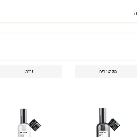
ה
מפיצי ריח
נרות