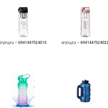
694144752402 – בקבוקים
6941447524015 – בקבוקים