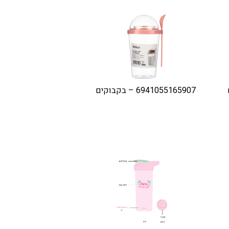
6941055165907 – בקבוקים