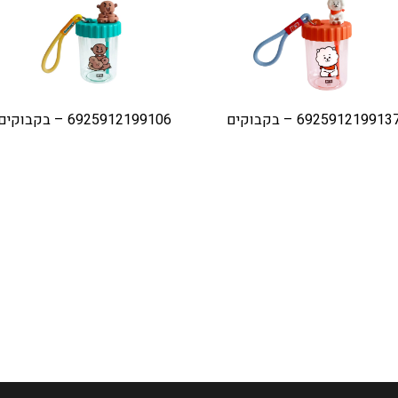
692591219913 – בקבוקים
6925912199106 – בקבוקים