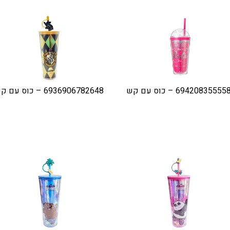
6942083555 – כוס עם קש
6936906782648 – כוס עם קש