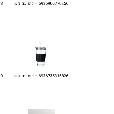
6936906770256 – כוס עם קש
418
6936735315826 – כוס עם קש
310