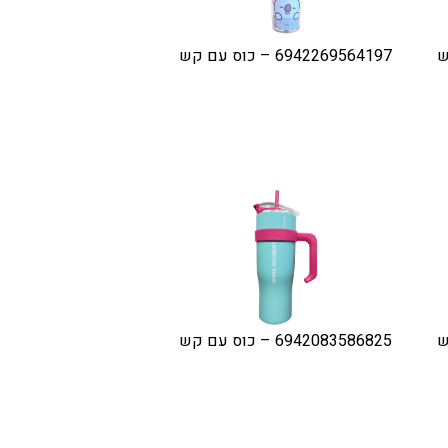
6942269564197 – כוס עם קש
6942083586825 – כוס עם קש