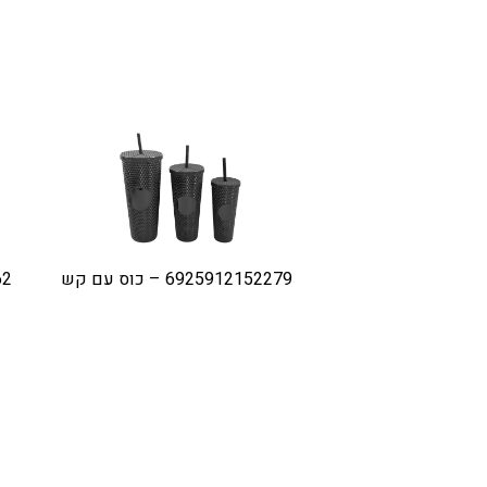
6925912152279 – כוס עם קש
262