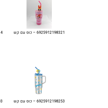
6925912198321 – כוס עם קש
314
6925912198253 – כוס עם קש
703