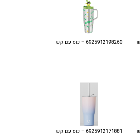
6925912198260 – כוס עם קש
6925912171881 – כוס עם קש