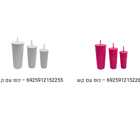
6925912152 – כוס עם קש
6925912152255 – כוס עם קש