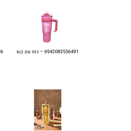
6942083556491 – כוס עם קש
586