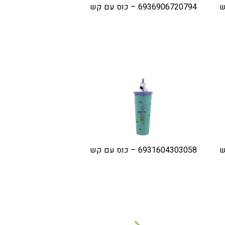
6936906720794 – כוס עם קש
6931604303058 – כוס עם קש