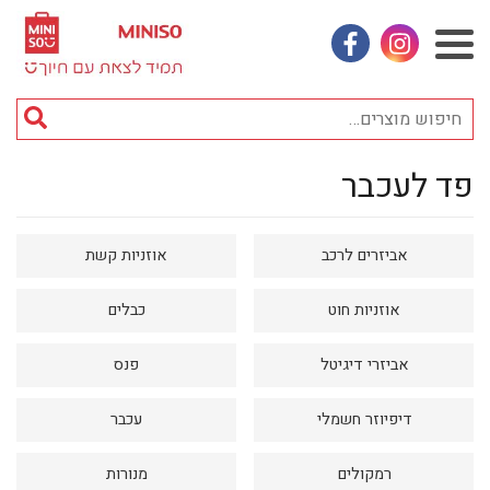
אינסטגראם
פייסבוק
חי
מוצ
פד לעכבר
וכן
אביזרי אופנה
רכזי
אחסון
אביזרים לרכב
אוזניות קשת
אמבטיה
באק טו סקול
אוזניות חוט
כבלים
בובות
אביזרי דיגיטל
פנס
בישום ונרות
דיפיוזר חשמלי
עכבר
בעלי חיים
בקבוקים
רמקולים
מנורות