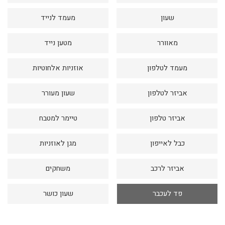
דיגיטל
שעון
מעמד לנייד
הום אקססוריז
מאוורר
מטען נייד
הלבשה תחתונה
טיפוח
מעמד לטלפון
אוזניות אלחוטיות
טקסטיל לבית
אביזר לטלפון
שעון מעורר
מטבח
אביזר טלפון
טיימר למטבח
מסיבות וימי הולדת
משחקים
כבל לאייפון
מגן לאוזניות
נסיעות
אביזר לרכב
משחקים
ספורט
פד לעכבר
שעון כושר
קוסמטיקה
תיקים ואביזרים