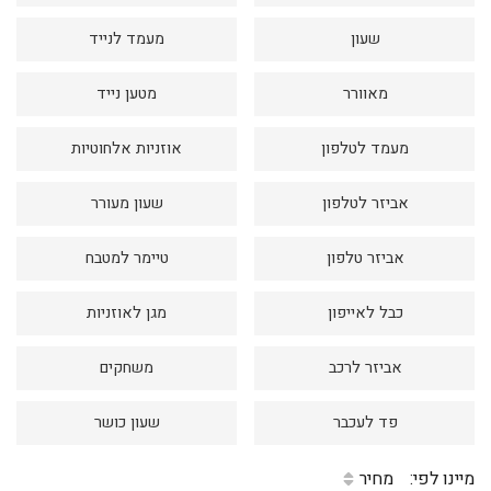
דיגיטל
שעון
מעמד לנייד
הום אקססוריז
מאוורר
מטען נייד
הלבשה תחתונה
טיפוח
מעמד לטלפון
אוזניות אלחוטיות
טקסטיל לבית
אביזר לטלפון
שעון מעורר
מטבח
אביזר טלפון
טיימר למטבח
מסיבות וימי הולדת
משחקים
כבל לאייפון
מגן לאוזניות
נסיעות
אביזר לרכב
משחקים
ספורט
פד לעכבר
שעון כושר
קוסמטיקה
תיקים ואביזרים
מיינו לפי:
מחיר