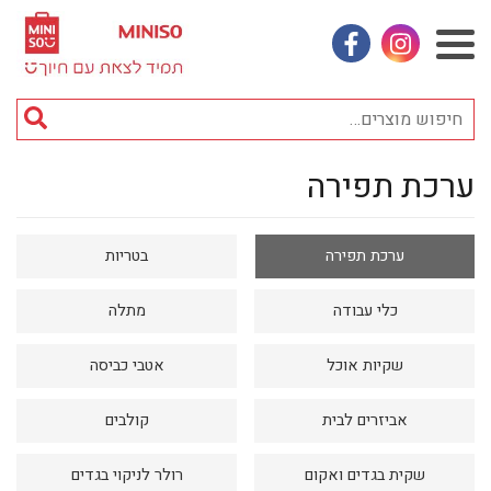
אינסטגראם
פייסבוק
חי
מוצ
ערכת תפירה
וכן
אביזרי אופנה
רכזי
אחסון
ערכת תפירה
בטריות
אמבטיה
באק טו סקול
כלי עבודה
מתלה
בובות
שקיות אוכל
אטבי כביסה
בישום ונרות
אביזרים לבית
קולבים
בעלי חיים
בקבוקים
שקית בגדים ואקום
רולר לניקוי בגדים