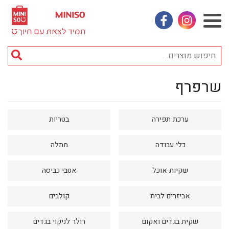
אינסטגראם
פייסבוק
חי
מוצ
שרפרף
וכן
אביזרי אופנה
רכזי
אחסון
ערכת תפירה
בטריות
אמבטיה
באק טו סקול
כלי עבודה
מתלה
בובות
שקיות אוכל
אטבי כביסה
בישום ונרות
אביזרים לבית
קולבים
בעלי חיים
בקבוקים
שקית בגדים ואקום
רולר לניקוי בגדים