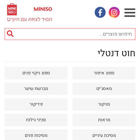
אינסטגראם
פייסבוק
חי
מוצ
חוט דנטלי
וכן
אביזרי אופנה
רכזי
אחסון
ספוג איפור
ספוג ניקוי פנים
אמבטיה
באק טו סקול
מאסג'ים
מברשת שיער
בובות
מניקור
פדיקור
בישום ונרות
מראות
סכיני גילוח
בעלי חיים
בקבוקים
מסיכת עיניים
מסיכות פנים