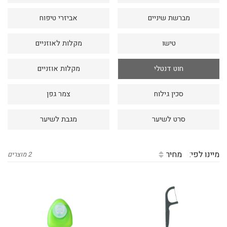
דיגיטל
מברשת שיניים
אביזרי טיפוח
הום אקססוריז
טישו
מקלות לאוזניים
הלבשה תחתונה
טיפוח
חוט דנטלי
מקלות אוזניים
טקסטיל לבית
סכין גילוח
צמר גפן
מטבח
סרט לשיער
מגבת לשיער
מסיבות וימי הולדת
משחקים
מיינו לפי:
מחיר
2 מוצרים
נסיעות
ספורט
קוסמטיקה
תיקים ואביזרים