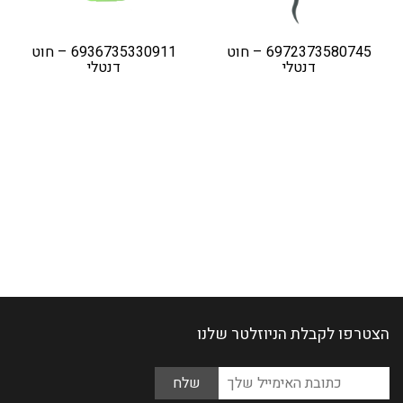
6972373580745 – חוט
6936735330911 – חוט
דנטלי
דנטלי
הצטרפו לקבלת הניוזלטר שלנו
Please
כתובת
leave
האימייל