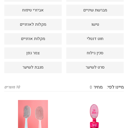
דיגיטל
מברשת שיניים
אביזרי טיפוח
הום אקססוריז
טישו
מקלות לאוזניים
הלבשה תחתונה
טיפוח
חוט דנטלי
מקלות אוזניים
טקסטיל לבית
סכין גילוח
צמר גפן
מטבח
סרט לשיער
מגבת לשיער
מסיבות וימי הולדת
משחקים
מיינו לפי:
מחיר
10 מוצרים
נסיעות
ספורט
קוסמטיקה
תיקים ואביזרים