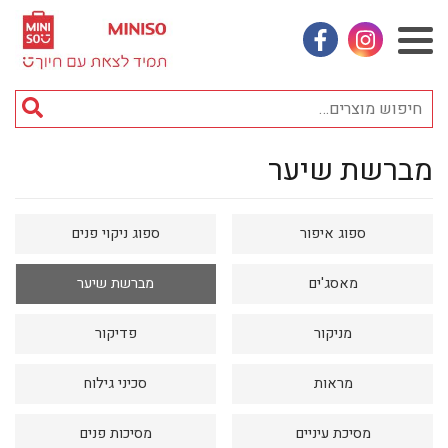
אינסטגראם
פייסבוק
חי
מוצ
מברשת שיער
וכן
אביזרי אופנה
רכזי
אחסון
ספוג איפור
ספוג ניקוי פנים
אמבטיה
באק טו סקול
מאסג'ים
מברשת שיער
בובות
מניקור
פדיקור
בישום ונרות
מראות
סכיני גילוח
בעלי חיים
בקבוקים
מסיכת עיניים
מסיכות פנים