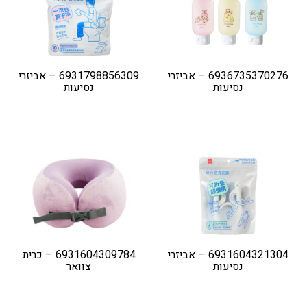
6936735370276 – אביזרי
6931798856309 – אביזרי
נסיעות
נסיעות
6931604321304 – אביזרי
6931604309784 – כרית
נסיעות
צוואר