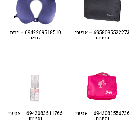
דיגיטל
הום אקססוריז
הלבשה תחתונה
6958085522273 – אביזרי
6942269518510 – כרית
נסיעות
צוואר
טיפוח
טקסטיל לבית
מטבח
מסיבות וימי הולדת
משחקים
נסיעות
ספורט
6942083556736 – אביזרי
6942083511766 – אביזרי
נסיעות
נסיעות
קוסמטיקה
תיקים ואביזרים