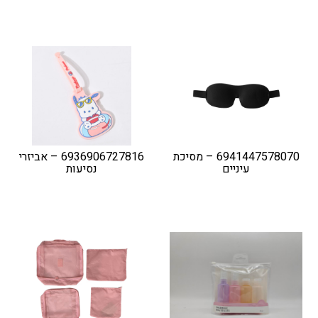
6941447578070 – מסיכת
6936906727816 – אביזרי
עיניים
נסיעות