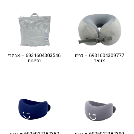
6931604309777 – כרית
6931604303546 – אביזרי
צוואר
נסיעות
6925912182399 – כרית
6925912182382 – כרית