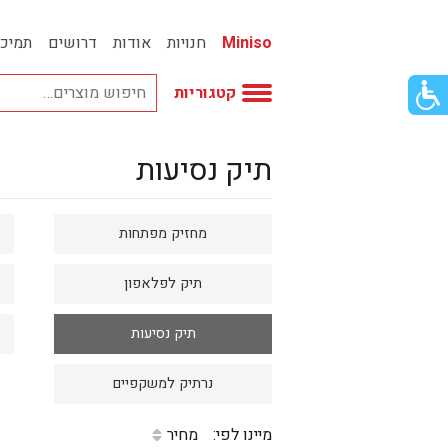
Miniso
חנויות
אודות
דרושים
תמיכ
פתור
קטגוריות
פתיחת
פריט
גישות
תיק נסיעות
וכן
אביזרי אופנה
רכזי
אחסון
מחזיק מפתחות
אמבטיה
באק טו סקול
תיק לפלאפון
בובות
תיק נסיעות
בישום ונרות
נרתיק למשקפיים
בעלי חיים
בקבוקים
מיינו לפי:
מחיר